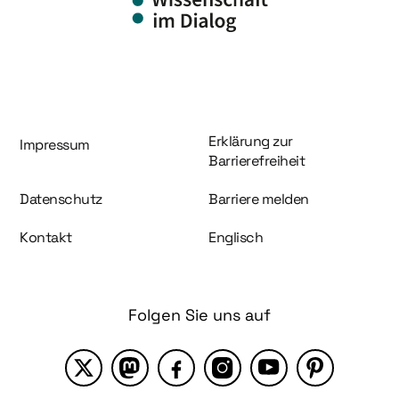
Information und Service
Erklärung zur
Impressum
Barrierefreiheit
Datenschutz
Barriere melden
Kontakt
Englisch
Folgen Sie uns auf
X
Mastodon
Facebook
Instagram
YouTube
Pinterest