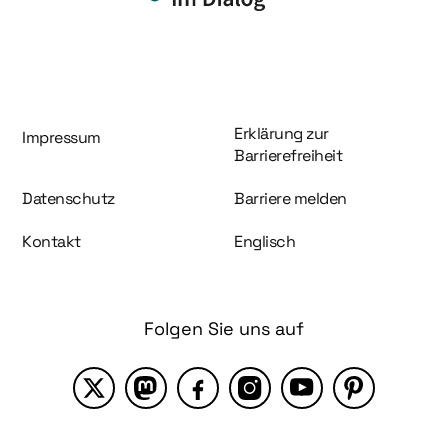
Information und Service
Erklärung zur
Impressum
Barrierefreiheit
Datenschutz
Barriere melden
Kontakt
Englisch
Folgen Sie uns auf
X
Mastodon
Facebook
Instagram
YouTube
Pinterest