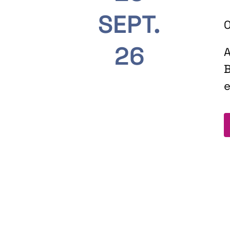
SEPT.
O
26
A
B
e