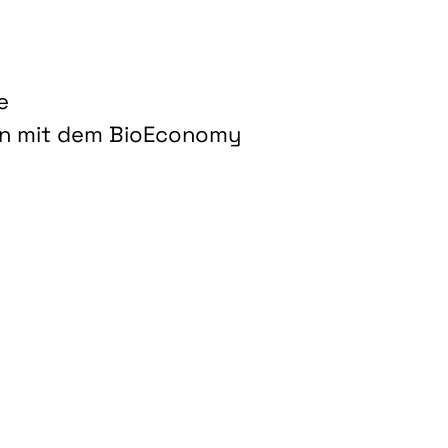
e
on mit dem BioEconomy
hnologien für biobasierte Produkte und Kraftstoffe"