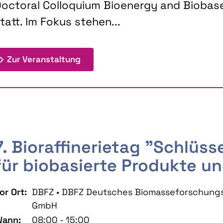
octoral Colloquium Bioenergy and Biobas
tatt. Im Fokus stehen...
: 9th Doctoral Colloquium BIOENE
Zur Veranstaltung
7. Bioraffinerietag "Schlüs
für biobasierte Produkte un
or Ort:
DBFZ • DBFZ Deutsches Biomasseforschung
GmbH
ann:
08:00 - 15:00