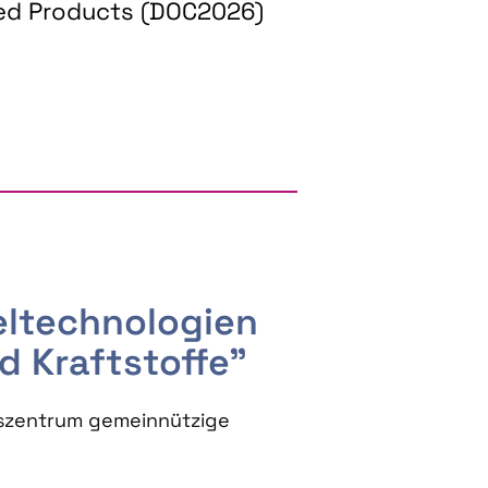
ed Products (DOC2026)
RGY AND BIOBASED PRODUCTS
seltechnologien
d Kraftstoffe"
szentrum gemeinnützige