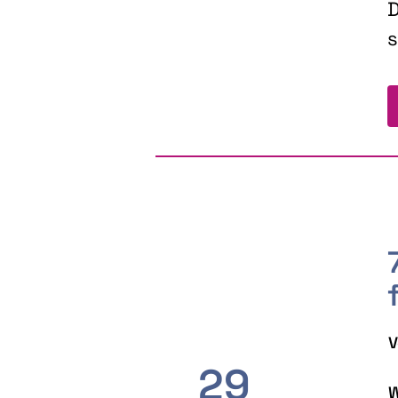
D
s
V
29
W