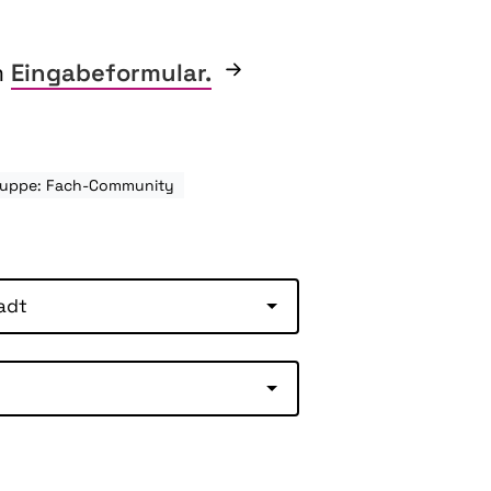
m
Eingabeformular.
gruppe: Fach-Community
adt