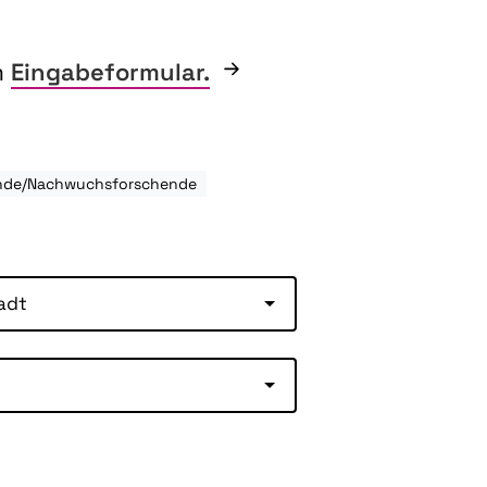
m
Eingabeformular.
rende/Nachwuchsforschende
adt