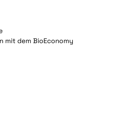
e
on mit dem BioEconomy
hnologien für biobasierte Produkte und Kraftstoffe"