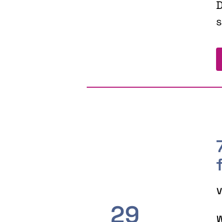
D
s
V
29
W