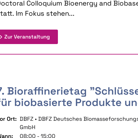
octoral Colloquium Bioenergy and Biobas
tatt. Im Fokus stehen...
: 9th Doctoral Colloquium BIOENE
Zur Veranstaltung
7. Bioraffinerietag "Schlüs
für biobasierte Produkte un
or Ort:
DBFZ • DBFZ Deutsches Biomasseforschung
GmbH
ann:
08:00 - 15:00