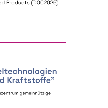
ed Products (DOC2026)
RGY AND BIOBASED PRODUCTS
seltechnologien
d Kraftstoffe"
szentrum gemeinnützige