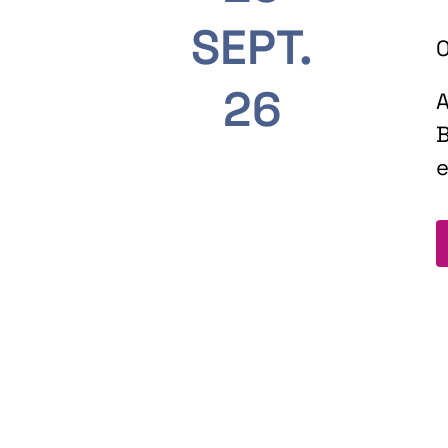
SEPT.
O
26
A
B
e