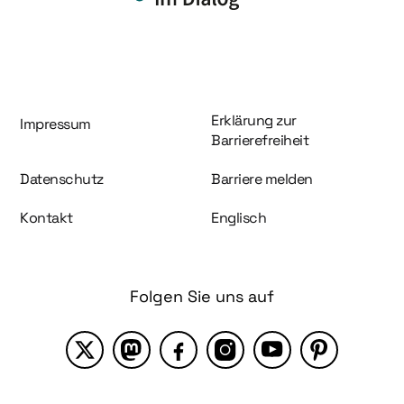
Information und Service
Erklärung zur
Impressum
Barrierefreiheit
Datenschutz
Barriere melden
Kontakt
Englisch
Folgen Sie uns auf
X
Mastodon
Facebook
Instagram
YouTube
Pinterest