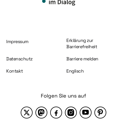
Information und Service
Erklärung zur
Impressum
Barrierefreiheit
Datenschutz
Barriere melden
Kontakt
Englisch
Folgen Sie uns auf
X
Mastodon
Facebook
Instagram
YouTube
Pinterest