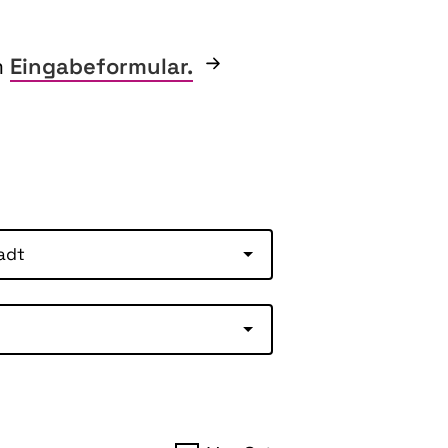
m
Eingabeformular.
adt