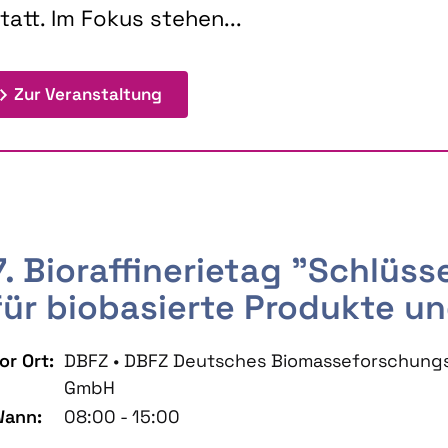
tatt. Im Fokus stehen...
: 9th Doctoral Colloquium BIOENE
Zur Veranstaltung
7. Bioraffinerietag "Schlüs
für biobasierte Produkte un
or Ort:
DBFZ • DBFZ Deutsches Biomasseforschung
GmbH
ann:
08:00 - 15:00