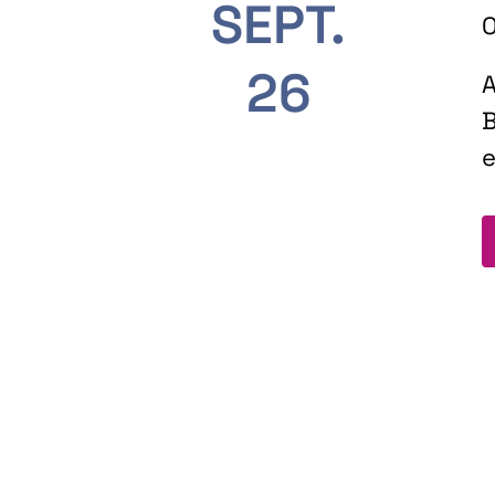
SEPT.
O
26
A
B
e