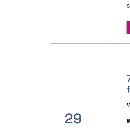
s
V
29
W