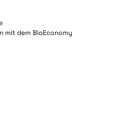
e
on mit dem BioEconomy
hnologien für biobasierte Produkte und Kraftstoffe"