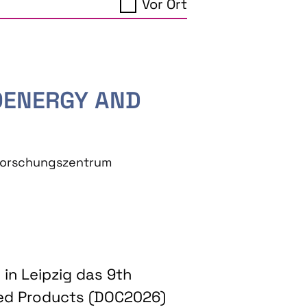
Vor Ort
IOENERGY AND
eforschungszentrum
in Leipzig das 9th
ed Products (DOC2026)