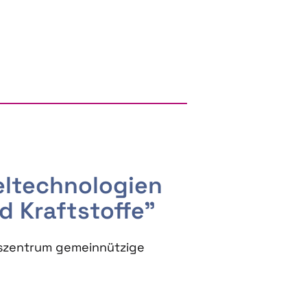
RGY AND BIOBASED PRODUCTS
seltechnologien
d Kraftstoffe"
szentrum gemeinnützige