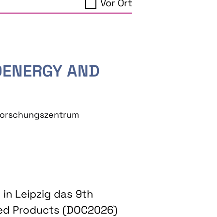
Vor Ort
IOENERGY AND
eforschungszentrum
in Leipzig das 9th
ed Products (DOC2026)