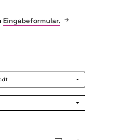
m
Eingabeformular.
adt