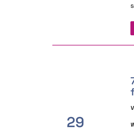
s
V
29
W