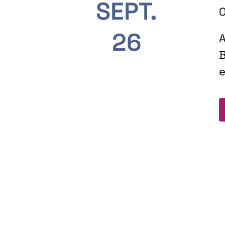
SEPT.
O
26
A
B
e