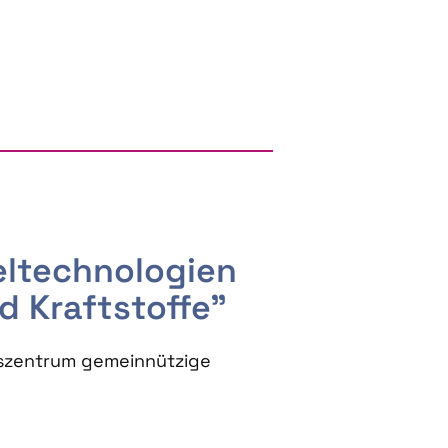
RGY AND BIOBASED PRODUCTS
seltechnologien
d Kraftstoffe"
szentrum gemeinnützige