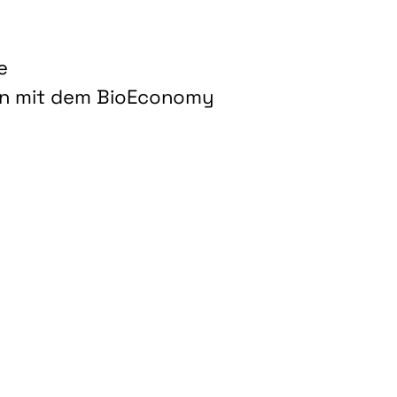
e
on mit dem BioEconomy
hnologien für biobasierte Produkte und Kraftstoffe"