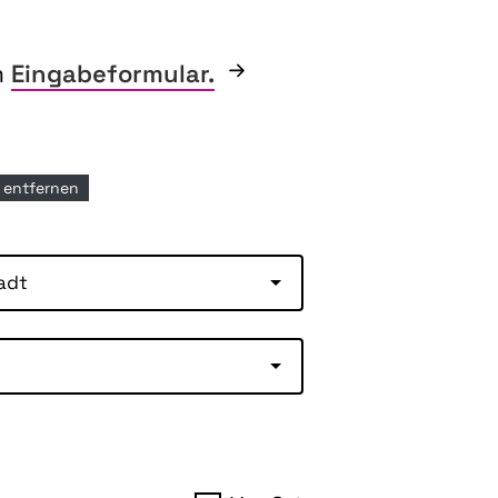
m
Eingabeformular.
er entfernen
adt