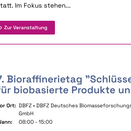
tatt. Im Fokus stehen...
: 9th Doctoral Colloquium BIOENE
Zur Veranstaltung
7. Bioraffinerietag "Schlüs
für biobasierte Produkte un
or Ort:
DBFZ • DBFZ Deutsches Biomasseforschung
GmbH
ann:
08:00 - 15:00