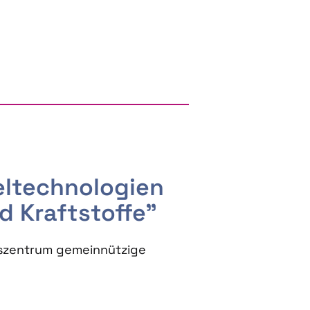
RGY AND BIOBASED PRODUCTS
seltechnologien
d Kraftstoffe"
szentrum gemeinnützige