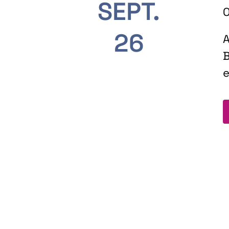
SEPT.
O
26
A
B
e