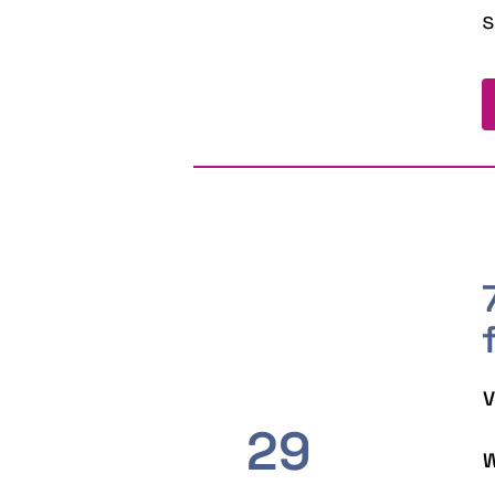
s
V
29
W