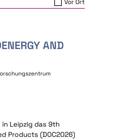
Vor Ort
IOENERGY AND
eforschungszentrum
in Leipzig das 9th
ed Products (DOC2026)