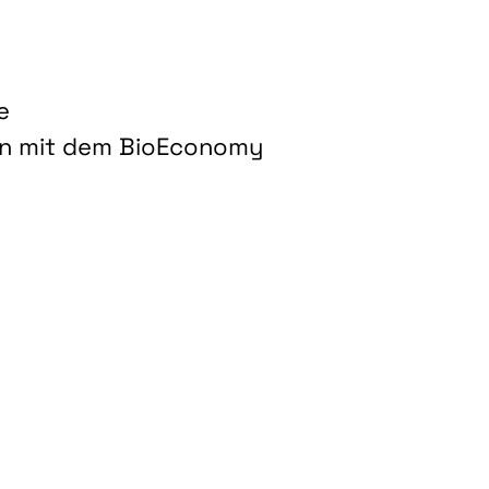
e
on mit dem BioEconomy
hnologien für biobasierte Produkte und Kraftstoffe"