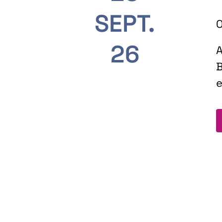
SEPT.
O
26
A
B
e