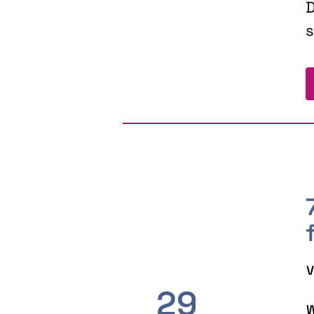
D
s
V
29
W