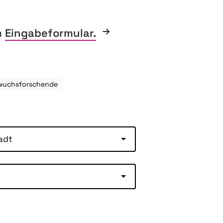
m
Eingabeformular.
hwuchsforschende
adt