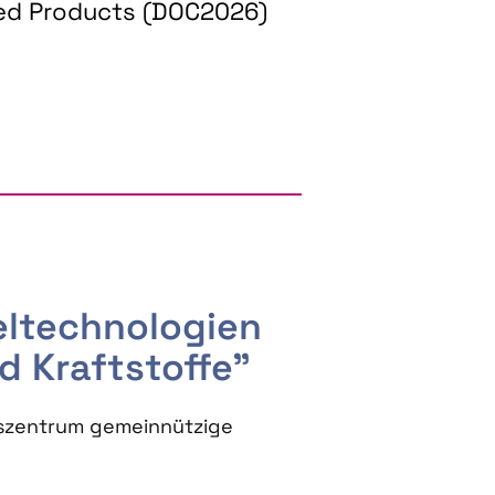
ed Products (DOC2026)
RGY AND BIOBASED PRODUCTS
seltechnologien
d Kraftstoffe"
szentrum gemeinnützige