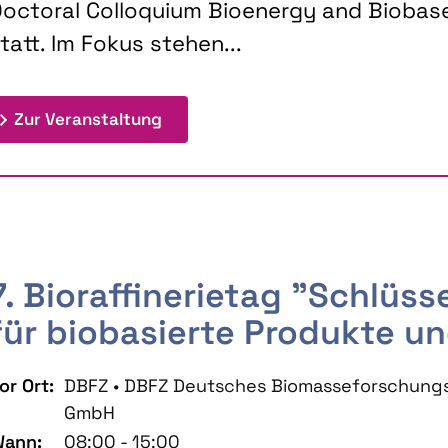
octoral Colloquium Bioenergy and Biobas
tatt. Im Fokus stehen...
: 9th Doctoral Colloquium BIOENE
Zur Veranstaltung
7. Bioraffinerietag "Schlüs
für biobasierte Produkte un
or Ort:
DBFZ • DBFZ Deutsches Biomasseforschung
GmbH
ann:
08:00 - 15:00