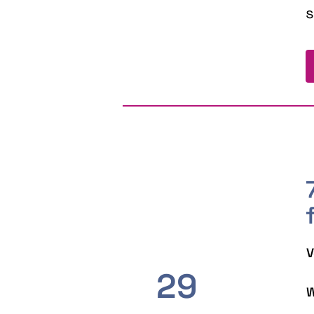
s
V
29
W