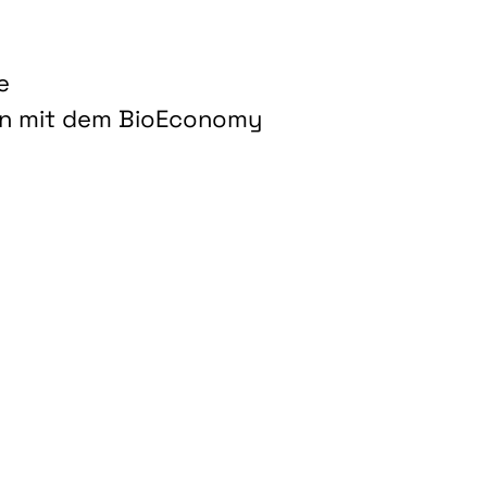
e
on mit dem BioEconomy
hnologien für biobasierte Produkte und Kraftstoffe"