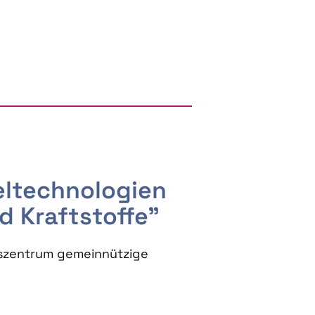
RGY AND BIOBASED PRODUCTS
seltechnologien
d Kraftstoffe"
szentrum gemeinnützige