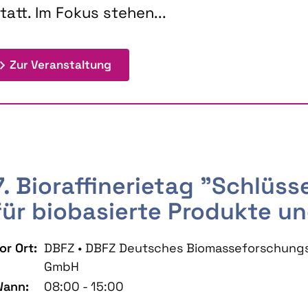
tatt. Im Fokus stehen...
: 9th Doctoral Colloquium BIOENE
Zur Veranstaltung
7. Bioraffinerietag "Schlüs
für biobasierte Produkte un
or Ort:
DBFZ • DBFZ Deutsches Biomasseforschung
GmbH
ann:
08:00 - 15:00