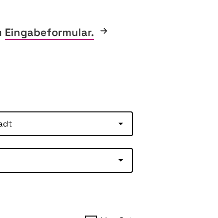
m
Eingabeformular.
adt