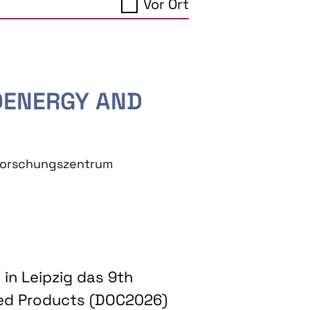
Vor Ort
IOENERGY AND
eforschungszentrum
in Leipzig das 9th
ed Products (DOC2026)