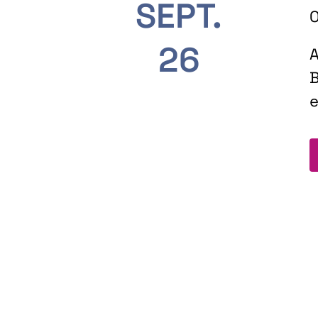
SEPT.
O
26
A
B
e