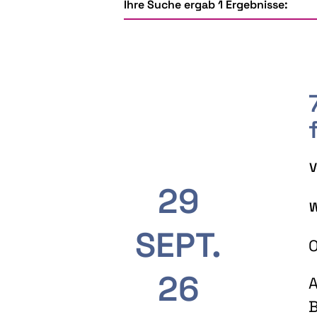
Ihre Suche ergab 1 Ergebnisse:
V
29
W
SEPT.
O
26
A
B