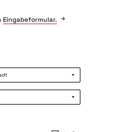
m
Eingabeformular.
adt