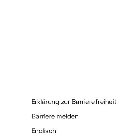
hnologien für biobasierte Produkte und Kraftstoffe"
Information und Service
Erklärung zur Barrierefreiheit
Barriere melden
Englisch