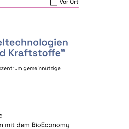
Vor Ort
seltechnologien
d Kraftstoffe"
szentrum gemeinnützige
e
on mit dem BioEconomy