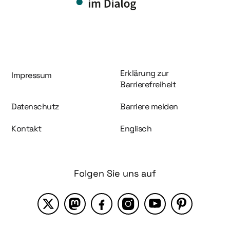
Information und Service
Erklärung zur
Impressum
Barrierefreiheit
Datenschutz
Barriere melden
Kontakt
Englisch
Folgen Sie uns auf
X
Mastodon
Facebook
Instagram
YouTube
Pinterest