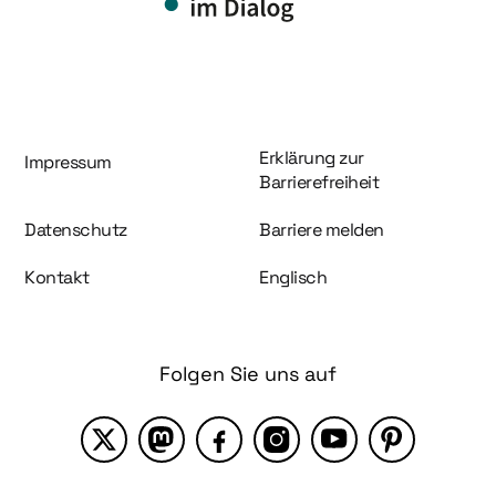
Information und Service
Erklärung zur
Impressum
Barrierefreiheit
Datenschutz
Barriere melden
Kontakt
Englisch
Folgen Sie uns auf
X
Mastodon
Facebook
Instagram
YouTube
Pinterest