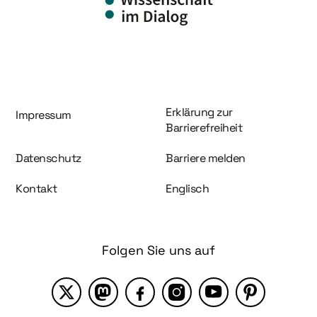
Information und Service
Erklärung zur
Impressum
Barrierefreiheit
Datenschutz
Barriere melden
Kontakt
Englisch
Folgen Sie uns auf
X
Mastodon
Facebook
Instagram
YouTube
Pinterest