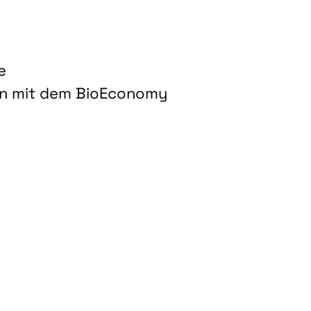
e
on mit dem BioEconomy
hnologien für biobasierte Produkte und Kraftstoffe"