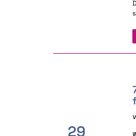
D
s
V
29
W