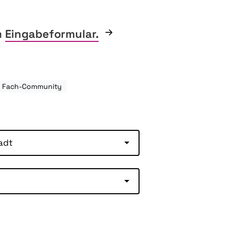
m
Eingabeformular.
e: Fach-Community
adt