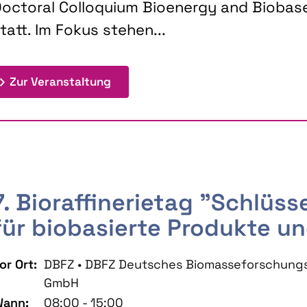
octoral Colloquium Bioenergy and Biobas
tatt. Im Fokus stehen...
: 9th Doctoral Colloquium BIOENE
Zur Veranstaltung
7. Bioraffinerietag "Schlüs
für biobasierte Produkte un
or Ort:
DBFZ • DBFZ Deutsches Biomasseforschung
GmbH
ann:
08:00 - 15:00