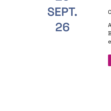
SEPT.
O
26
A
B
e