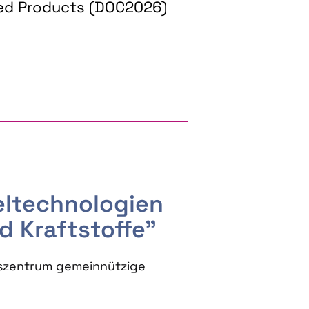
ed Products (DOC2026)
RGY AND BIOBASED PRODUCTS
seltechnologien
d Kraftstoffe"
szentrum gemeinnützige