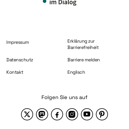
Information und Service
Erklärung zur
Impressum
Barrierefreiheit
Datenschutz
Barriere melden
Kontakt
Englisch
Folgen Sie uns auf
X
Mastodon
Facebook
Instagram
YouTube
Pinterest