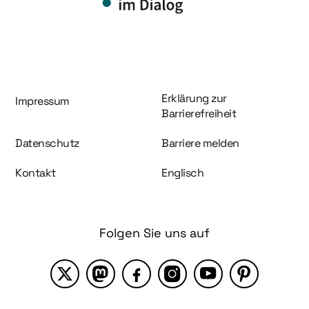
Information und Service
Erklärung zur
Impressum
Barrierefreiheit
Datenschutz
Barriere melden
Kontakt
Englisch
Folgen Sie uns auf
X
Mastodon
Facebook
Instagram
YouTube
Pinterest