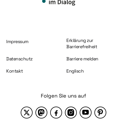
Information und Service
Erklärung zur
Impressum
Barrierefreiheit
Datenschutz
Barriere melden
Kontakt
Englisch
Folgen Sie uns auf
X
Mastodon
Facebook
Instagram
YouTube
Pinterest