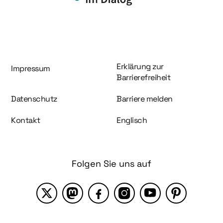
Information und Service
Erklärung zur
Impressum
Barrierefreiheit
Datenschutz
Barriere melden
Kontakt
Englisch
Folgen Sie uns auf
X
Mastodon
Facebook
Instagram
YouTube
Pinterest