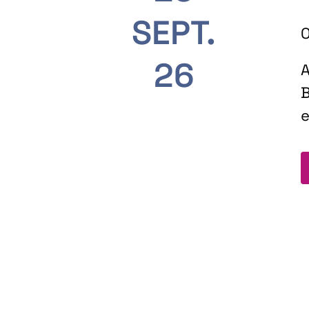
SEPT.
O
26
A
B
e