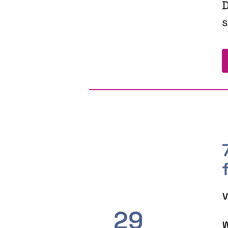
D
s
V
29
W