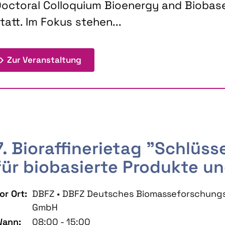
octoral Colloquium Bioenergy and Biobas
tatt. Im Fokus stehen...
: 9th Doctoral Colloquium BIOENE
Zur Veranstaltung
7. Bioraffinerietag "Schlüs
für biobasierte Produkte un
or Ort:
DBFZ • DBFZ Deutsches Biomasseforschung
GmbH
ann:
08:00 - 15:00