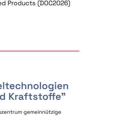
ed Products (DOC2026)
RGY AND BIOBASED PRODUCTS
seltechnologien
d Kraftstoffe"
szentrum gemeinnützige