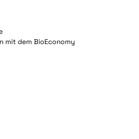
e
on mit dem BioEconomy
hnologien für biobasierte Produkte und Kraftstoffe"