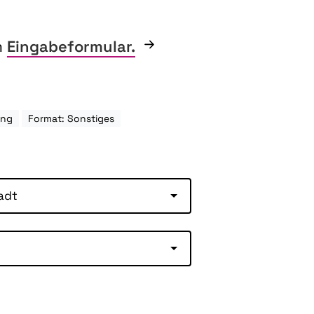
m
Eingabeformular.
ung
Format: Sonstiges
adt