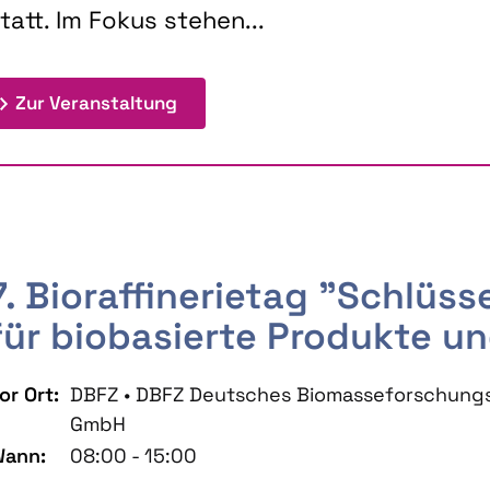
tatt. Im Fokus stehen...
: 9th Doctoral Colloquium BIOENE
Zur Veranstaltung
7. Bioraffinerietag "Schlüs
für biobasierte Produkte un
or Ort:
DBFZ • DBFZ Deutsches Biomasseforschung
GmbH
ann:
08:00 - 15:00