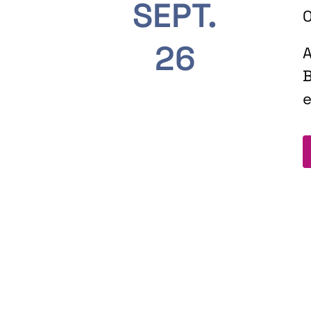
SEPT.
O
26
A
B
e