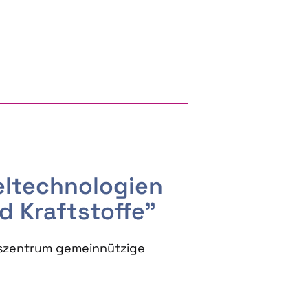
RGY AND BIOBASED PRODUCTS
seltechnologien
d Kraftstoffe"
szentrum gemeinnützige