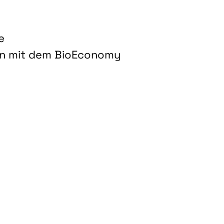
e
on mit dem BioEconomy
hnologien für biobasierte Produkte und Kraftstoffe"