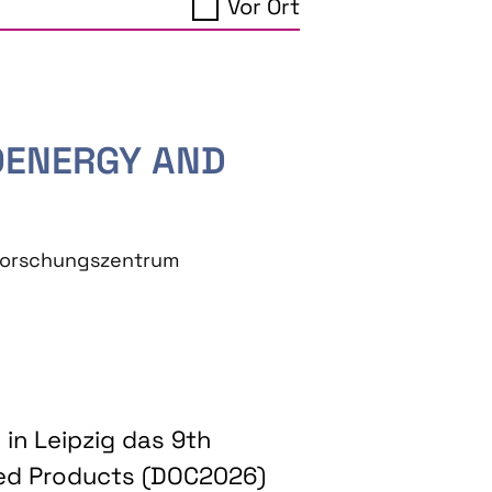
Vor Ort
IOENERGY AND
eforschungszentrum
in Leipzig das 9th
ed Products (DOC2026)