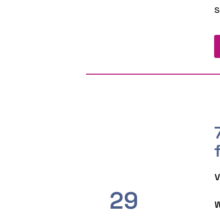
s
V
29
W