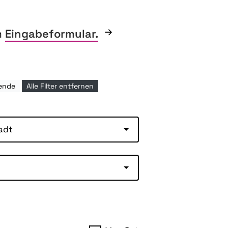
m
Eingabeformular.
hende
Alle Filter entfernen
adt