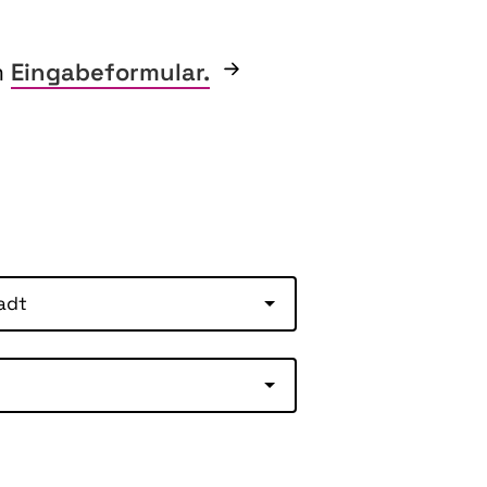
m
Eingabeformular.
adt