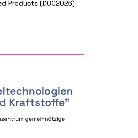
ed Products (DOC2026)
RGY AND BIOBASED PRODUCTS
seltechnologien
d Kraftstoffe"
szentrum gemeinnützige