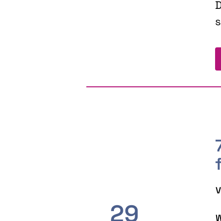
D
s
V
29
W