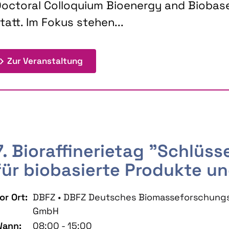
octoral Colloquium Bioenergy and Biobas
tatt. Im Fokus stehen...
: 9th Doctoral Colloquium BIOENE
Zur Veranstaltung
7. Bioraffinerietag "Schlüs
für biobasierte Produkte un
or Ort:
DBFZ • DBFZ Deutsches Biomasseforschung
GmbH
ann:
08:00 - 15:00