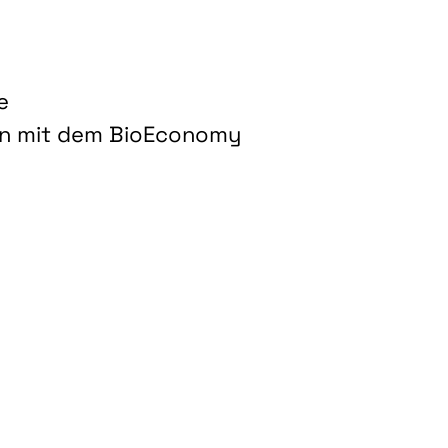
e
on mit dem BioEconomy
hnologien für biobasierte Produkte und Kraftstoffe"