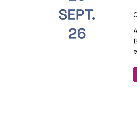
SEPT.
O
26
A
B
e