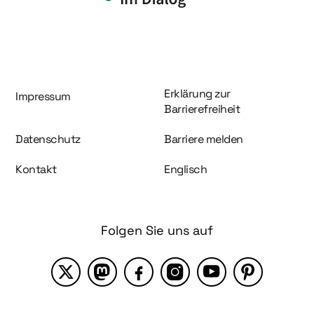
Information und Service
Erklärung zur
Impressum
Barrierefreiheit
Datenschutz
Barriere melden
Kontakt
Englisch
Folgen Sie uns auf
X
Mastodon
Facebook
Instagram
YouTube
Pinterest