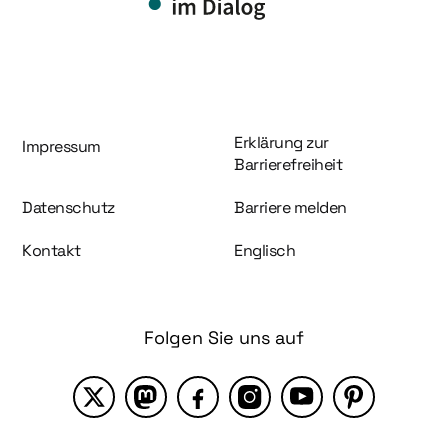
Information und Service
Erklärung zur
Impressum
Barrierefreiheit
Datenschutz
Barriere melden
Kontakt
Englisch
Folgen Sie uns auf
X
Mastodon
Facebook
Instagram
YouTube
Pinterest