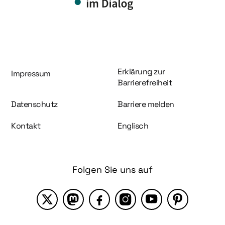
Information und Service
Erklärung zur
Impressum
Barrierefreiheit
Datenschutz
Barriere melden
Kontakt
Englisch
Folgen Sie uns auf
X
Mastodon
Facebook
Instagram
YouTube
Pinterest