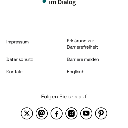
Information und Service
Erklärung zur
Impressum
Barrierefreiheit
Datenschutz
Barriere melden
Kontakt
Englisch
Folgen Sie uns auf
X
Mastodon
Facebook
Instagram
YouTube
Pinterest