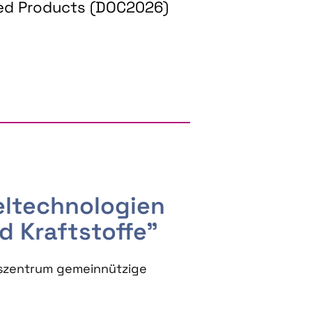
ed Products (DOC2026)
RGY AND BIOBASED PRODUCTS
seltechnologien
d Kraftstoffe"
szentrum gemeinnützige