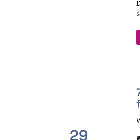
D
s
V
29
W