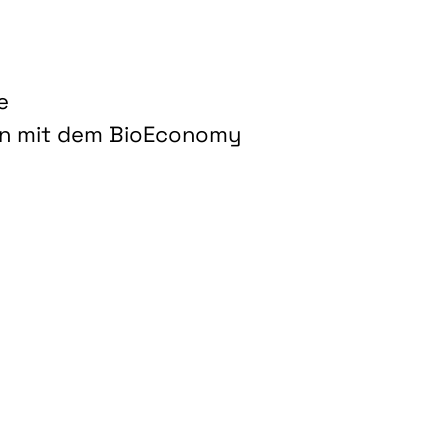
e
on mit dem BioEconomy
hnologien für biobasierte Produkte und Kraftstoffe"