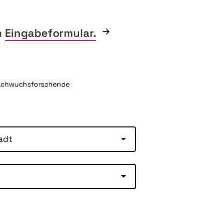
m
Eingabeformular.
Nachwuchsforschende
adt