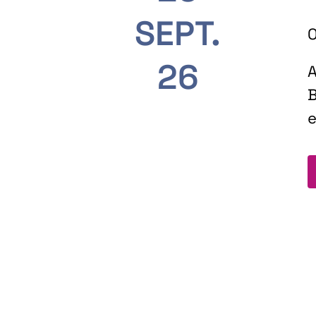
SEPT.
O
26
A
B
e