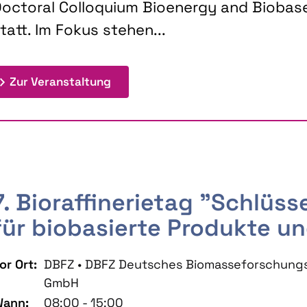
octoral Colloquium Bioenergy and Biobas
tatt. Im Fokus stehen...
: 9th Doctoral Colloquium BIOENE
Zur Veranstaltung
7. Bioraffinerietag "Schlüs
für biobasierte Produkte un
or Ort:
DBFZ • DBFZ Deutsches Biomasseforschung
GmbH
ann:
08:00 - 15:00