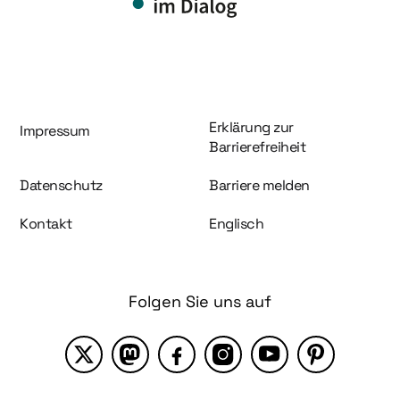
Information und Service
Erklärung zur
Impressum
Barrierefreiheit
Datenschutz
Barriere melden
Kontakt
Englisch
Folgen Sie uns auf
X
Mastodon
Facebook
Instagram
YouTube
Pinterest