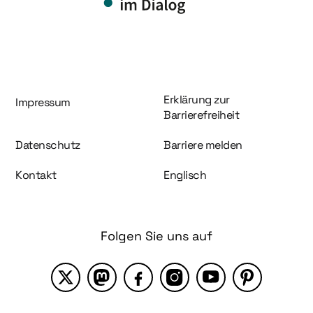
Information und Service
Erklärung zur
Impressum
Barrierefreiheit
Datenschutz
Barriere melden
Kontakt
Englisch
Folgen Sie uns auf
X
Mastodon
Facebook
Instagram
YouTube
Pinterest