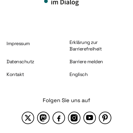
Information und Service
Erklärung zur
Impressum
Barrierefreiheit
Datenschutz
Barriere melden
Kontakt
Englisch
Folgen Sie uns auf
X
Mastodon
Facebook
Instagram
YouTube
Pinterest