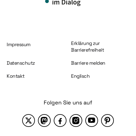
Information und Service
Erklärung zur
Impressum
Barrierefreiheit
Datenschutz
Barriere melden
Kontakt
Englisch
Folgen Sie uns auf
X
Mastodon
Facebook
Instagram
YouTube
Pinterest