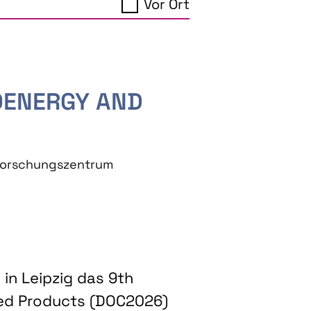
Vor Ort
IOENERGY AND
eforschungszentrum
in Leipzig das 9th
ed Products (DOC2026)