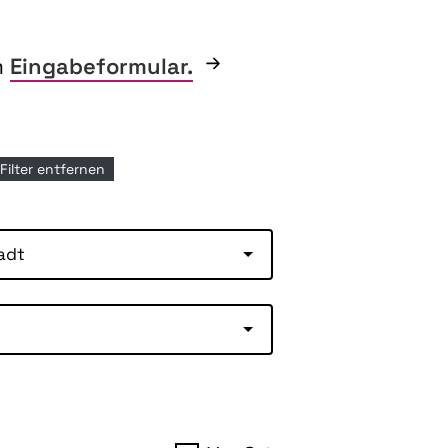
m
Eingabeformular.
 Filter entfernen
adt