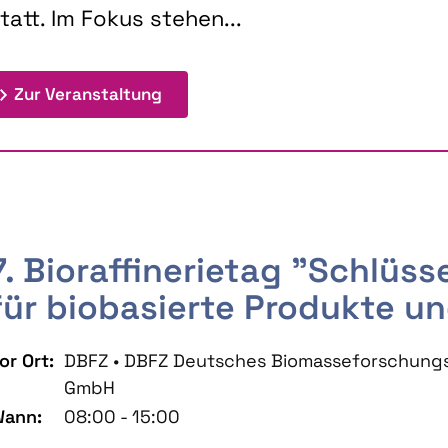
tatt. Im Fokus stehen...
: 9th Doctoral Colloquium BIOENE
Zur Veranstaltung
7. Bioraffinerietag "Schlüs
für biobasierte Produkte un
or Ort:
DBFZ • DBFZ Deutsches Biomasseforschung
GmbH
ann:
08:00 - 15:00