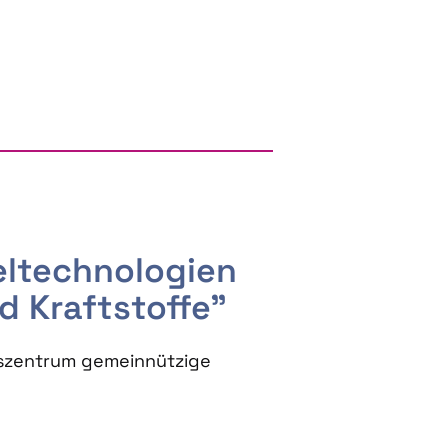
RGY AND BIOBASED PRODUCTS
seltechnologien
d Kraftstoffe"
szentrum gemeinnützige