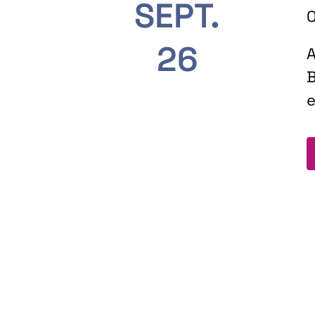
SEPT.
O
26
A
B
e