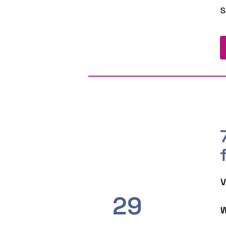
s
V
29
W