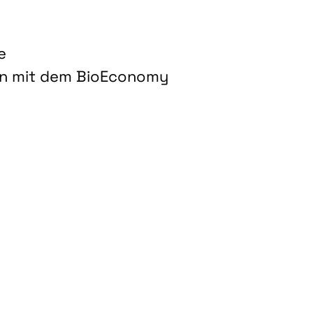
e
on mit dem BioEconomy
hnologien für biobasierte Produkte und Kraftstoffe"