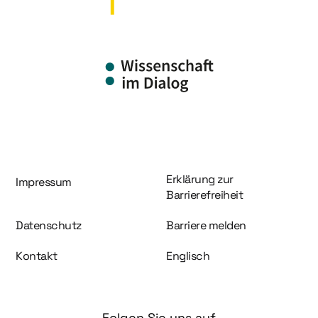
Information und Service
Erklärung zur
Impressum
Barrierefreiheit
Datenschutz
Barriere melden
Kontakt
Englisch
Folgen Sie uns auf