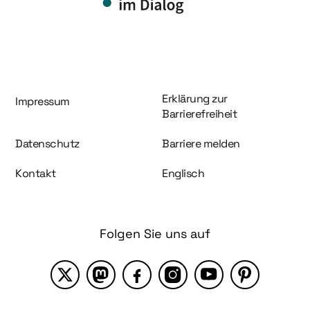
Information und Service
Erklärung zur
Impressum
Barrierefreiheit
Datenschutz
Barriere melden
Kontakt
Englisch
Folgen Sie uns auf
X
Mastodon
Facebook
Instagram
YouTube
Pinterest