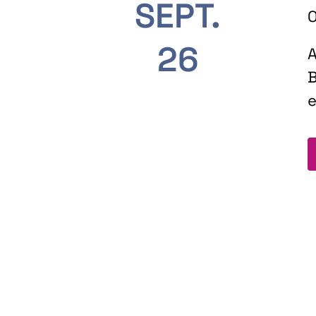
SEPT.
O
26
A
B
e