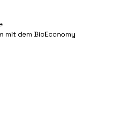
e
on mit dem BioEconomy
hnologien für biobasierte Produkte und Kraftstoffe"