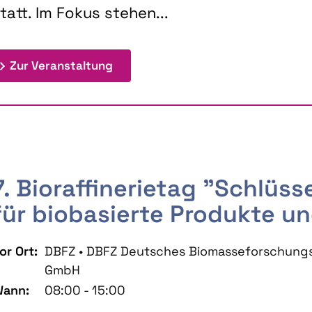
tatt. Im Fokus stehen...
: 9th Doctoral Colloquium BIOENE
Zur Veranstaltung
7. Bioraffinerietag "Schlüs
für biobasierte Produkte un
or Ort:
DBFZ • DBFZ Deutsches Biomasseforschung
GmbH
ann:
08:00 - 15:00