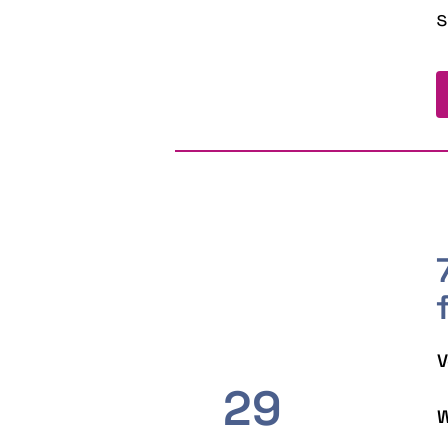
s
V
29
W