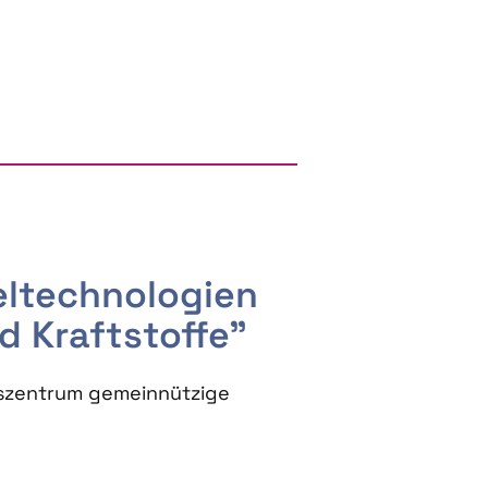
RGY AND BIOBASED PRODUCTS
seltechnologien
d Kraftstoffe"
szentrum gemeinnützige