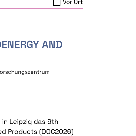
Vor Ort
IOENERGY AND
eforschungszentrum
in Leipzig das 9th
ed Products (DOC2026)