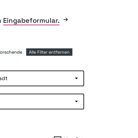
m
Eingabeformular.
forschende
Alle Filter entfernen
adt