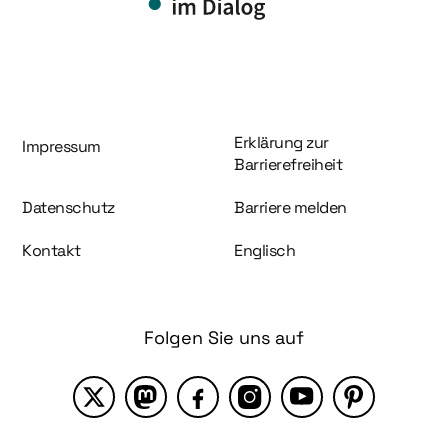
Information und Service
Erklärung zur
Impressum
Barrierefreiheit
Datenschutz
Barriere melden
Kontakt
Englisch
Folgen Sie uns auf
X
Mastodon
Facebook
Instagram
YouTube
Pinterest