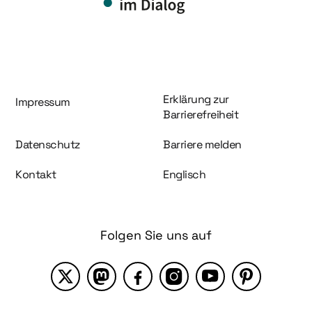
Information und Service
Erklärung zur
Impressum
Barrierefreiheit
Datenschutz
Barriere melden
Kontakt
Englisch
Folgen Sie uns auf
X
Mastodon
Facebook
Instagram
YouTube
Pinterest