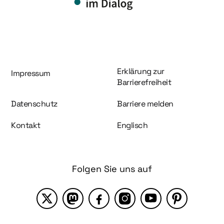
Information und Service
Erklärung zur
Impressum
Barrierefreiheit
Datenschutz
Barriere melden
Kontakt
Englisch
Folgen Sie uns auf
X
Mastodon
Facebook
Instagram
YouTube
Pinterest