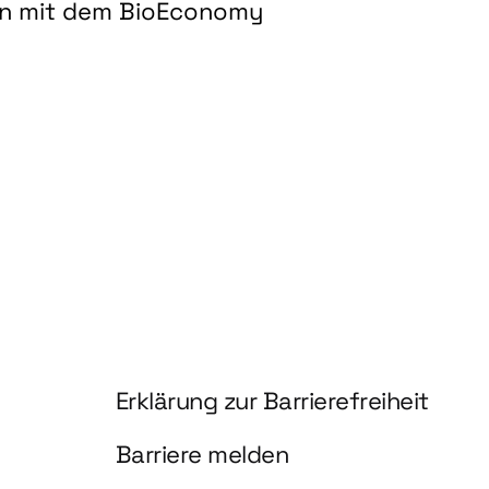
on mit dem BioEconomy
hnologien für biobasierte Produkte und Kraftstoffe"
Information und Service
Erklärung zur Barrierefreiheit
Barriere melden