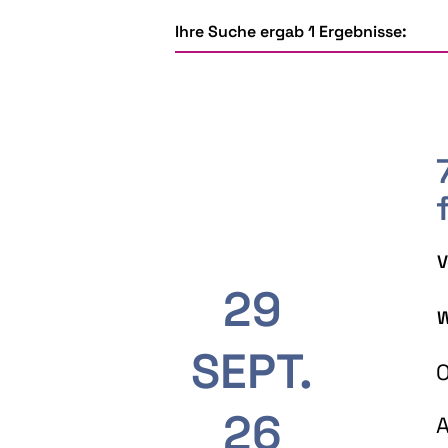
Ihre Suche ergab 1 Ergebnisse:
V
29
W
SEPT.
O
26
A