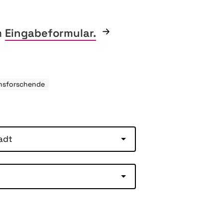
m
Eingabeformular.
hsforschende
adt