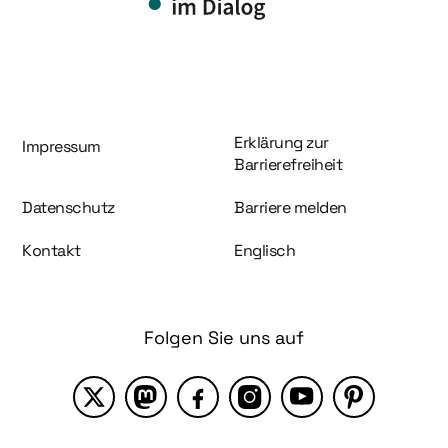
Information und Service
Erklärung zur
Impressum
Barrierefreiheit
Datenschutz
Barriere melden
Kontakt
Englisch
Folgen Sie uns auf
X
Mastodon
Facebook
Instagram
YouTube
Pinterest