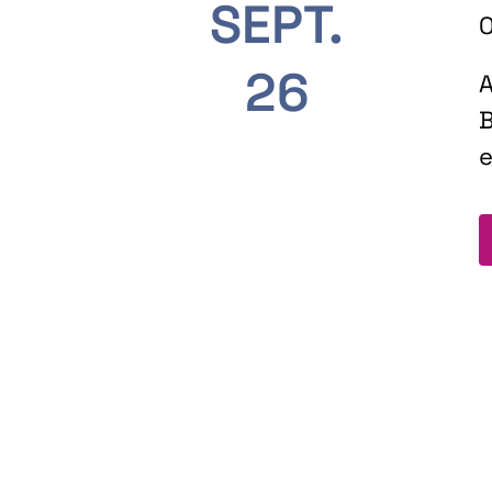
SEPT.
O
26
A
B
e