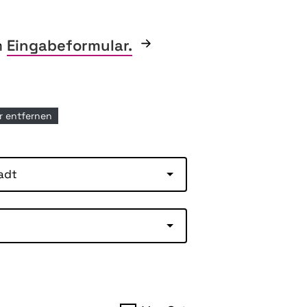
m
Eingabeformular.
ter entfernen
adt