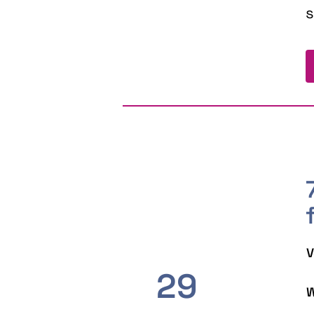
s
V
29
W