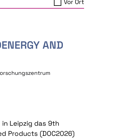
Vor Ort
IOENERGY AND
eforschungszentrum
in Leipzig das 9th
ed Products (DOC2026)