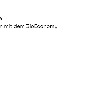
e
on mit dem BioEconomy
hnologien für biobasierte Produkte und Kraftstoffe"