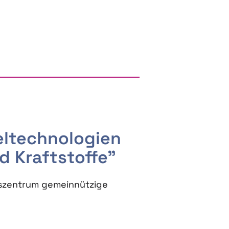
RGY AND BIOBASED PRODUCTS
seltechnologien
d Kraftstoffe"
szentrum gemeinnützige