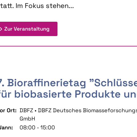
tatt. Im Fokus stehen...
: 9th Doctoral Colloquium BIOENE
Zur Veranstaltung
7. Bioraffinerietag "Schlüs
für biobasierte Produkte un
or Ort:
DBFZ • DBFZ Deutsches Biomasseforschung
GmbH
ann:
08:00 - 15:00