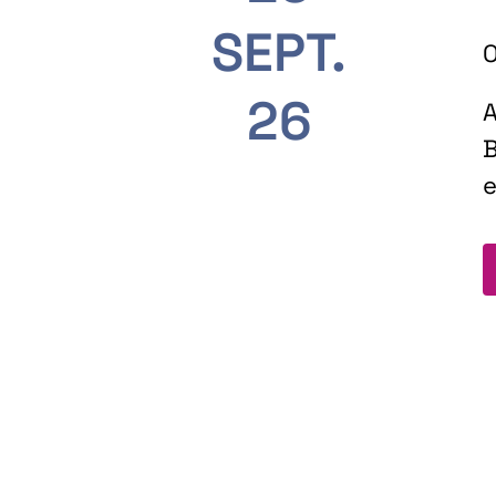
SEPT.
O
26
A
B
e