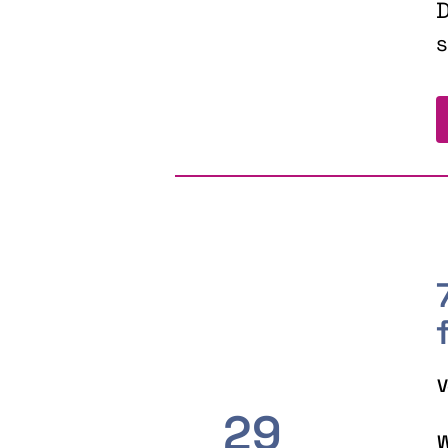
D
s
V
29
W