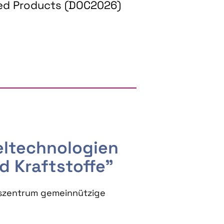
ed Products (DOC2026)
RGY AND BIOBASED PRODUCTS
seltechnologien
d Kraftstoffe"
szentrum gemeinnützige