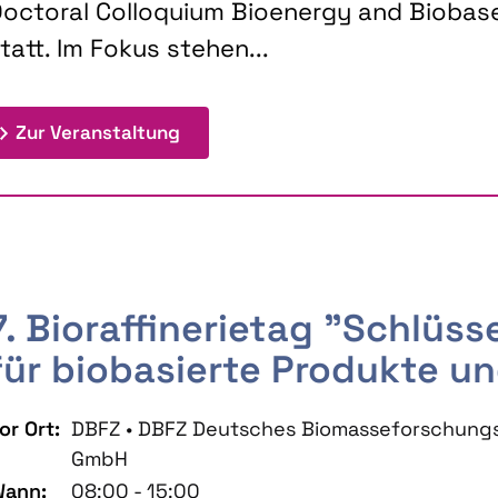
octoral Colloquium Bioenergy and Biobas
tatt. Im Fokus stehen...
: 9th Doctoral Colloquium BIOENE
Zur Veranstaltung
7. Bioraffinerietag "Schlüs
für biobasierte Produkte un
or Ort:
DBFZ • DBFZ Deutsches Biomasseforschung
GmbH
ann:
08:00 - 15:00