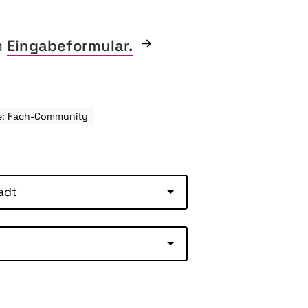
m
Eingabeformular.
e: Fach-Community
adt