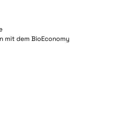
e
on mit dem BioEconomy
hnologien für biobasierte Produkte und Kraftstoffe"