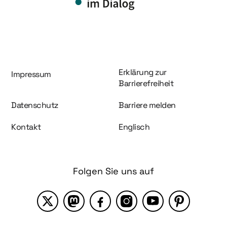
Information und Service
Erklärung zur
Impressum
Barrierefreiheit
Datenschutz
Barriere melden
Kontakt
Englisch
Folgen Sie uns auf
X
Mastodon
Facebook
Instagram
YouTube
Pinterest