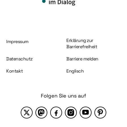
Information und Service
Erklärung zur
Impressum
Barrierefreiheit
Datenschutz
Barriere melden
Kontakt
Englisch
Folgen Sie uns auf
X
Mastodon
Facebook
Instagram
YouTube
Pinterest