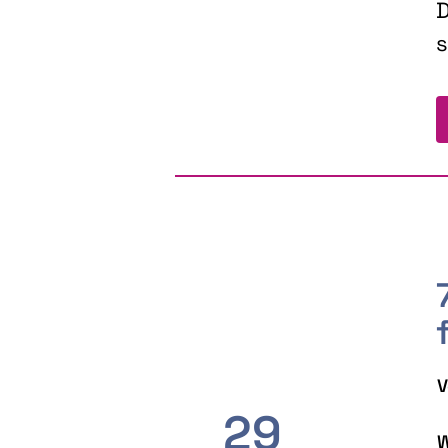
D
s
V
29
W