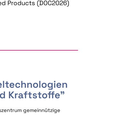
ed Products (DOC2026)
RGY AND BIOBASED PRODUCTS
seltechnologien
d Kraftstoffe"
szentrum gemeinnützige