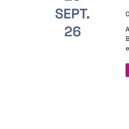
SEPT.
O
26
A
B
e