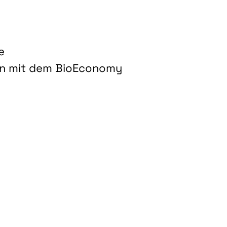
e
on mit dem BioEconomy
hnologien für biobasierte Produkte und Kraftstoffe"