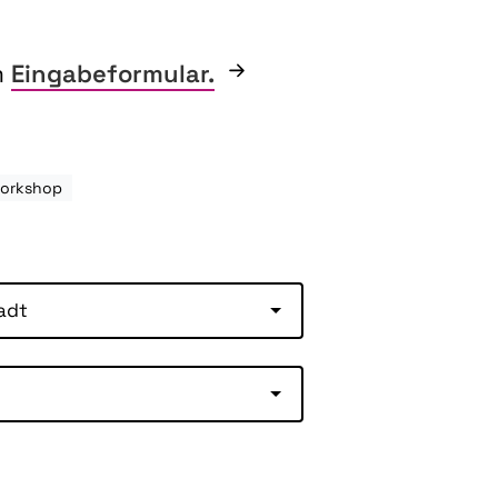
m
Eingabeformular.
Workshop
adt