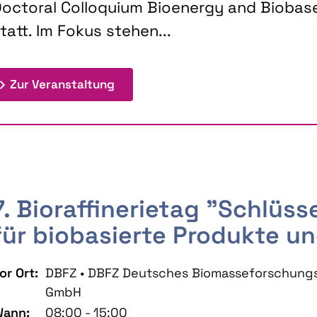
octoral Colloquium Bioenergy and Biobas
tatt. Im Fokus stehen...
: 9th Doctoral Colloquium BIOENE
Zur Veranstaltung
7. Bioraffinerietag "Schlüs
für biobasierte Produkte un
or Ort:
DBFZ • DBFZ Deutsches Biomasseforschung
GmbH
ann:
08:00 - 15:00