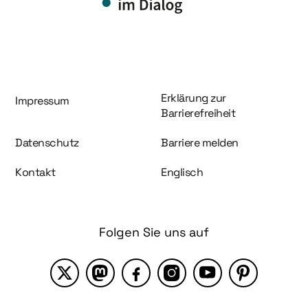
Information und Service
Erklärung zur
Impressum
Barrierefreiheit
Datenschutz
Barriere melden
Kontakt
Englisch
Folgen Sie uns auf
X
Mastodon
Facebook
Instagram
YouTube
Pinterest