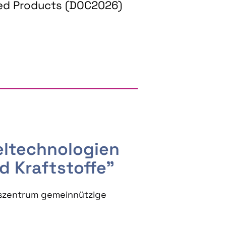
ed Products (DOC2026)
RGY AND BIOBASED PRODUCTS
seltechnologien
d Kraftstoffe"
szentrum gemeinnützige