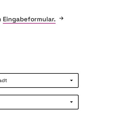
m
Eingabeformular.
adt