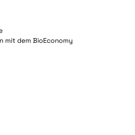
e
on mit dem BioEconomy
hnologien für biobasierte Produkte und Kraftstoffe"