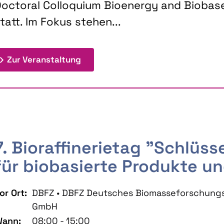
octoral Colloquium Bioenergy and Biobas
tatt. Im Fokus stehen...
: 9th Doctoral Colloquium BIOENE
Zur Veranstaltung
7. Bioraffinerietag "Schlüs
für biobasierte Produkte un
or Ort:
DBFZ • DBFZ Deutsches Biomasseforschung
GmbH
ann:
08:00 - 15:00