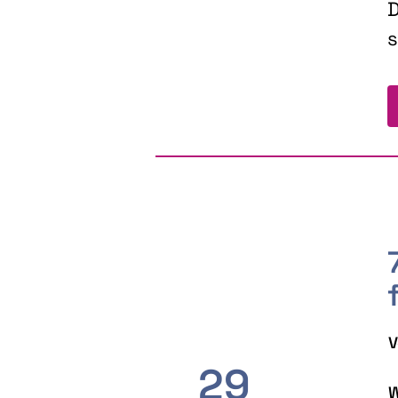
D
s
V
29
W