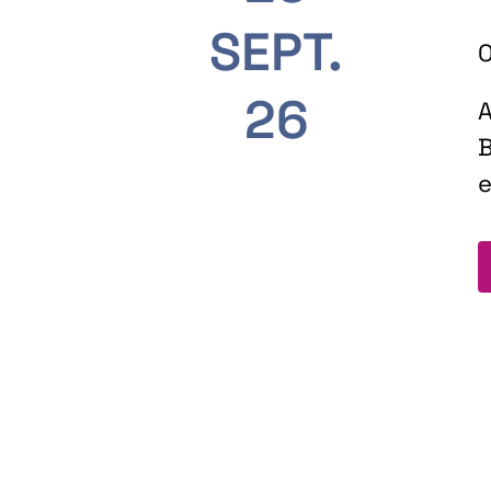
SEPT.
O
26
A
B
e