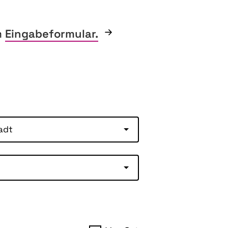
m
Eingabeformular.
adt