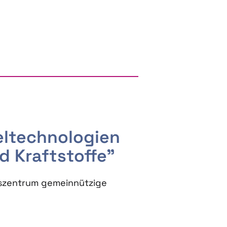
RGY AND BIOBASED PRODUCTS
seltechnologien
d Kraftstoffe"
szentrum gemeinnützige