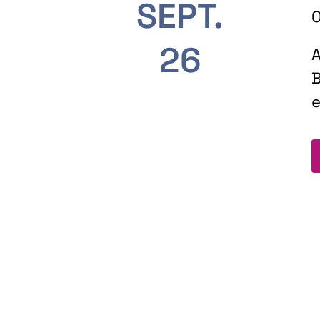
SEPT.
O
26
A
B
e