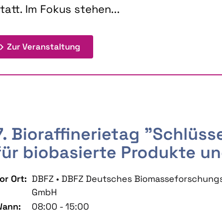
tatt. Im Fokus stehen...
: 9th Doctoral Colloquium BIOENE
Zur Veranstaltung
7. Bioraffinerietag "Schlüs
für biobasierte Produkte un
or Ort:
DBFZ • DBFZ Deutsches Biomasseforschung
GmbH
ann:
08:00 - 15:00