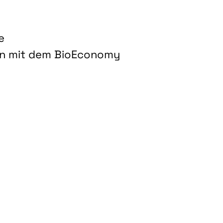
e
on mit dem BioEconomy
hnologien für biobasierte Produkte und Kraftstoffe"