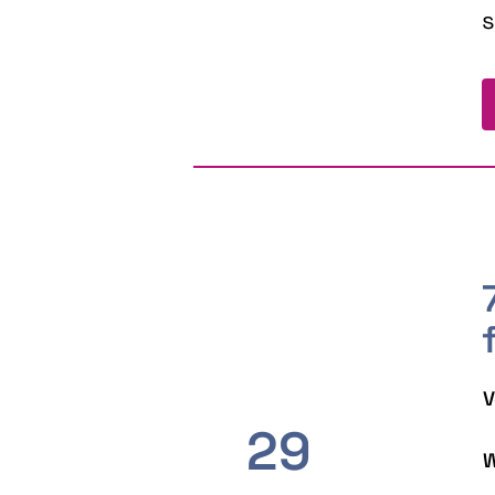
s
V
29
W