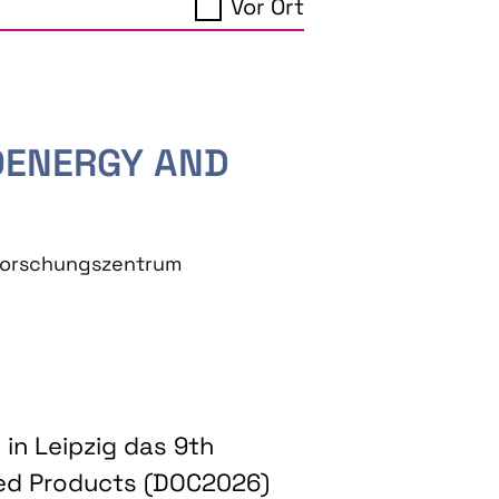
Vor Ort
IOENERGY AND
eforschungszentrum
in Leipzig das 9th
ed Products (DOC2026)