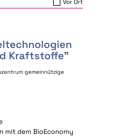
Vor Ort
seltechnologien
d Kraftstoffe"
szentrum gemeinnützige
e
on mit dem BioEconomy