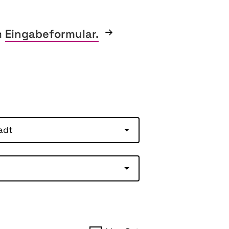
m
Eingabeformular.
adt