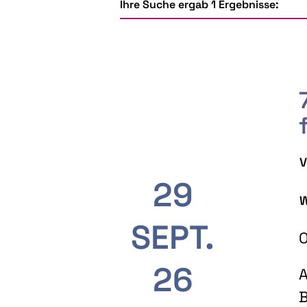
Ihre Suche ergab 1 Ergebnisse:
V
29
W
SEPT.
O
26
A
B