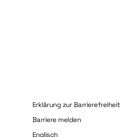
hnologien für biobasierte Produkte und Kraftstoffe"
Information und Service
Erklärung zur Barrierefreiheit
Barriere melden
Englisch